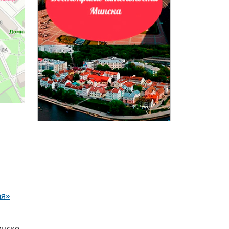
ая»
инске