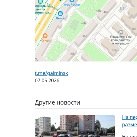
t.me/gaiminsk
07.05.2026
Другие новости
На пе
разме
На пе