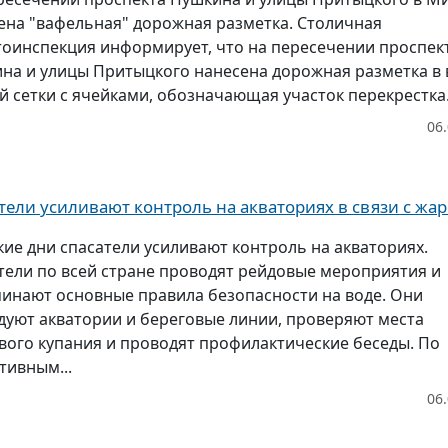
ена "вафельная" дорожная разметка. Столичная
тоинспекция информирует, что на пересечении проспек
на и улицы Притыцкого нанесена дорожная разметка в 
й сетки с ячейками, обозначающая участок перекрестка.
06
тели усиливают контроль на акваториях в связи с жа
кие дни спасатели усиливают контроль на акваториях.
тели по всей стране проводят рейдовые мероприятия и
инают основные правила безопасности на воде. Они
дуют акватории и береговые линии, проверяют места
вого купания и проводят профилактические беседы. По
тивным...
06