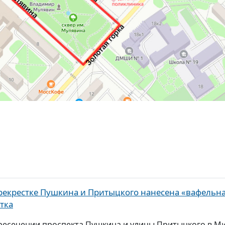
рекрестке Пушкина и Притыцкого нанесена «вафельн
тка
ресечении проспекта Пушкина и улицы Притыцкого в М