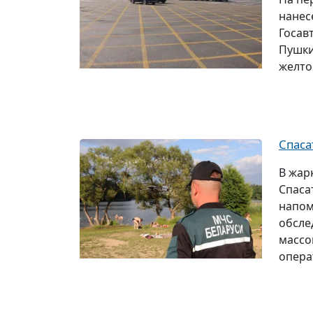
нанес
Госав
Пушки
желто
Спаса
В жар
Спаса
напом
обсле
массо
опера