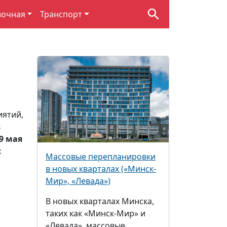
вочная
Транспорт
иятий,
в
9 мая
х
Массовые перепланировки
в новых кварталах («Минск-
Мир», «Левада»)
В новых кварталах Минска,
о
таких как «Минск-Мир» и
«Левада», массовые