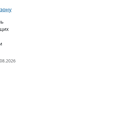
 зону
нь
ющих
и
.08.2026