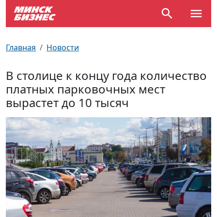
По отраслям
Достопримечательности
Поезда
Главная
Новости
По профессиям
Карта Минска
Электрички
В столице к концу года количество
платных парковочных мест
Возле метро
Почтовые индексы
Схема метро
вырастет до 10 тысяч
Улицы Минска
Пробки на дорогах
Производственный календарь
Самолеты
Документы для ЗАГСа