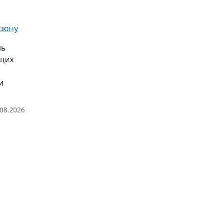
 зону
нь
ющих
и
.08.2026