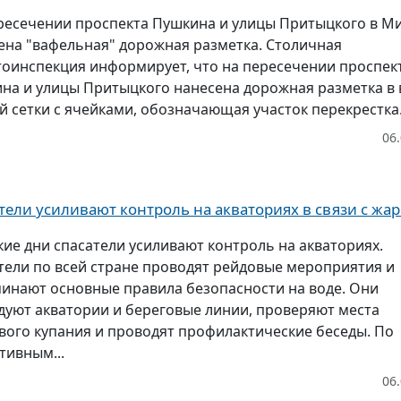
ресечении проспекта Пушкина и улицы Притыцкого в М
ена "вафельная" дорожная разметка. Столичная
тоинспекция информирует, что на пересечении проспек
на и улицы Притыцкого нанесена дорожная разметка в 
й сетки с ячейками, обозначающая участок перекрестка.
06
тели усиливают контроль на акваториях в связи с жа
кие дни спасатели усиливают контроль на акваториях.
тели по всей стране проводят рейдовые мероприятия и
инают основные правила безопасности на воде. Они
дуют акватории и береговые линии, проверяют места
вого купания и проводят профилактические беседы. По
тивным...
06