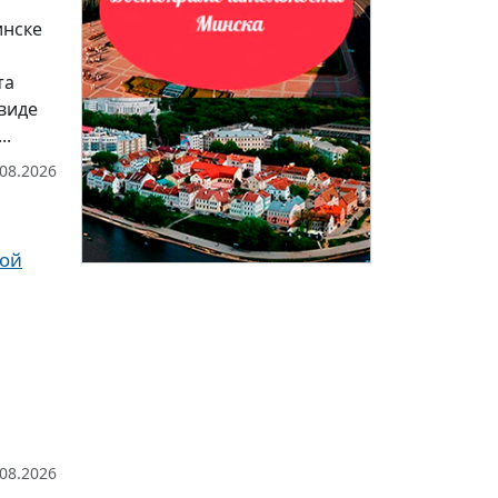
инске
та
виде
..
.08.2026
рой
.08.2026