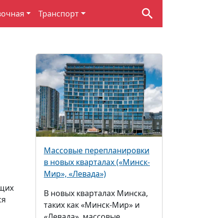
вочная
Транспорт
О
Массовые перепланировки
в новых кварталах («Минск-
Мир», «Левада»)
ющих
В новых кварталах Минска,
ся
таких как «Минск-Мир» и
«Левада», массовые