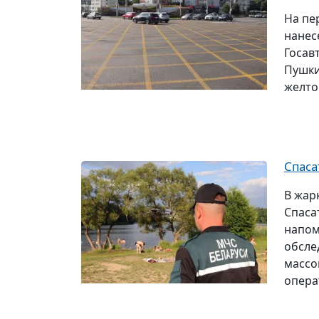
На пе
нанес
Госав
Пушки
желто
Спаса
В жар
Спаса
напом
обсле
массо
опера