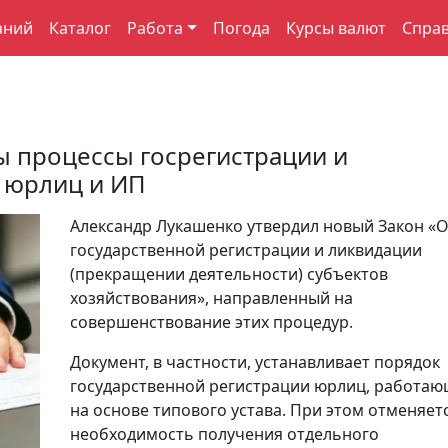
аний
Каталог
Работа
Погода
Курсы валют
Спра
ы процессы госрегистрации и
 юрлиц и ИП
Александр Лукашенко утвердил новый Закон «
государственной регистрации и ликвидации
(прекращении деятельности) субъектов
хозяйствования», направленный на
совершенствование этих процедур.
Документ, в частности, устанавливает порядок
государственной регистрации юрлиц, работа
на основе типового устава. При этом отменяет
необходимость получения отдельного