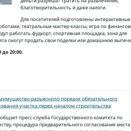
деньги разрешат тратить на развлечения,
благотворительность и даже налоги.
Для посетителей подготовлены интерактивные
оботами, театральные мастер-классы, игра по финансо
удут работать фудкорт, спортивная площадка, зона для
бята смогут продать свои поделки или домашнюю выпечк
0 до 20:00.
мимущество разъяснило порядок обязательного
сования участка перед началом строительства
ообщает пресс-служба Государственного комитета по
ству, процедура предварительного согласования места