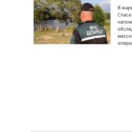
В жар
Спаса
напом
обсле
массо
опера