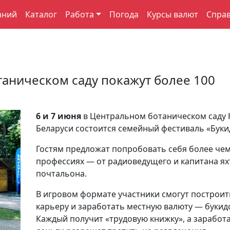
аний
Каталог
Работа
Погода
Курсы валют
Спра
таническом саду покажут более 100
6 и 7 июня
в Центральном ботаническом саду
Беларуси состоится семейный фестиваль «Буки
Гостям предложат попробовать себя более чем
профессиях — от радиоведущего и капитана ях
почтальона.
В игровом формате участники смогут построит
карьеру и заработать местную валюту — букид
Каждый получит «трудовую книжку», а заработ