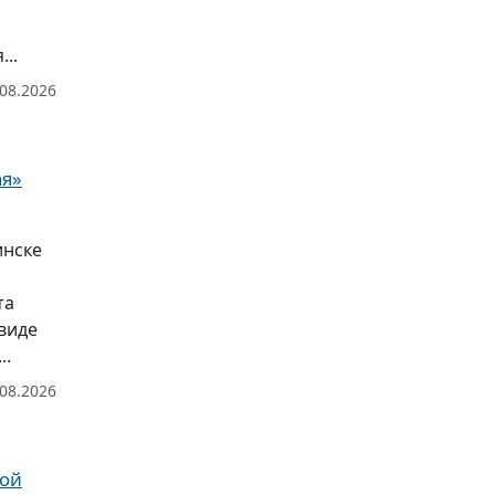
..
.08.2026
ая»
инске
та
виде
..
.08.2026
рой