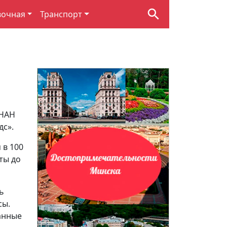
вочная
Транспорт
 НАН
дс».
 в 100
ты до
ь
сы.
анные