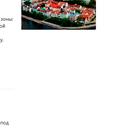
 зоны:
вой
у.
 под