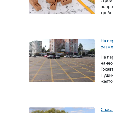
строи
вопро
требов
На пе
разме
На пе
нанес
Госав
Пушки
желто
Спаса