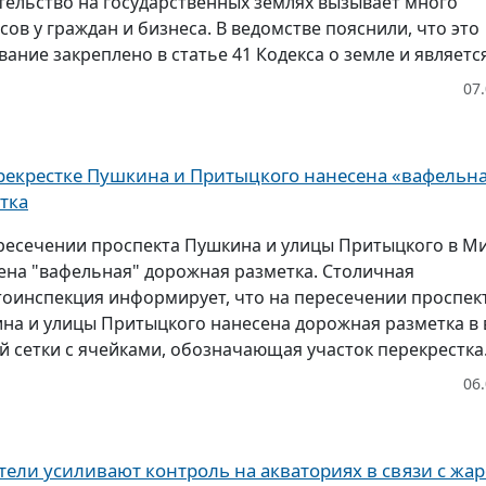
тельство на государственных землях вызывает много
сов у граждан и бизнеса. В ведомстве пояснили, что это
ание закреплено в статье 41 Кодекса о земле и является.
07
рекрестке Пушкина и Притыцкого нанесена «вафельн
тка
ресечении проспекта Пушкина и улицы Притыцкого в М
ена "вафельная" дорожная разметка. Столичная
тоинспекция информирует, что на пересечении проспек
на и улицы Притыцкого нанесена дорожная разметка в 
й сетки с ячейками, обозначающая участок перекрестка.
06
тели усиливают контроль на акваториях в связи с жа