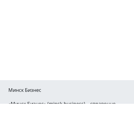
Минск Бизнес
«Минск Бизнес» (minsk.business) – справочно-
информационный портал Минска и Минской
области.
При воспроизведении материалов открытая