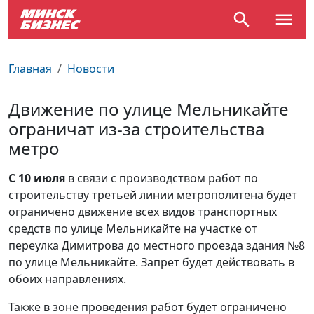
По отраслям
Достопримечательности
Поезда
Главная
Новости
По профессиям
Карта Минска
Электрички
Движение по улице Мельникайте
ограничат из-за строительства
Возле метро
Почтовые индексы
Схема метро
метро
Улицы Минска
Пробки на дорогах
С 10 июля
в связи с производством работ по
строительству третьей линии метрополитена будет
Производственный календарь
Самолеты
ограничено движение всех видов транспортных
средств по улице Мельникайте на участке от
Документы для ЗАГСа
переулка Димитрова до местного проезда здания №8
по улице Мельникайте. Запрет будет действовать в
обоих направлениях.
Также в зоне проведения работ будет ограничено