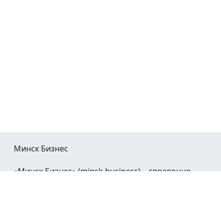
Минск Бизнес
«Минск Бизнес» (minsk.business) – справочно-
информационный портал Минска и Минской
области.
При воспроизведении материалов открытая