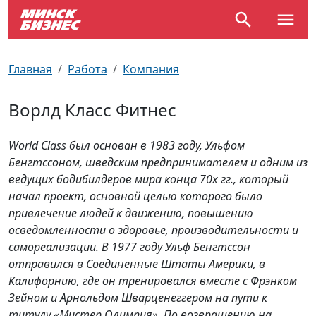
По отраслям
Достопримечательности
Поезда
Главная
Работа
Компания
По профессиям
Карта Минска
Электрички
Ворлд Класс Фитнес
Возле метро
Почтовые индексы
Схема метро
World Class был основан в 1983 году, Ульфом
Бенгтссоном, шведским предпринимателем и одним из
Улицы Минска
Пробки на дорогах
ведущих бодибилдеров мира конца 70х гг., который
начал проект, основной целью которого было
Производственный календарь
Самолеты
привлечение людей к движению, повышению
осведомленности о здоровье, производительности и
Документы для ЗАГСа
самореализации. В 1977 году Ульф Бенгтссон
отправился в Соединенные Штаты Америки, в
Калифорнию, где он тренировался вместе с Фрэнком
Зейном и Арнольдом Шварценеггером на пути к
титулу «Мистер Олимпия». По возвращению на