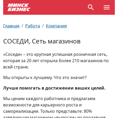
По отраслям
Достопримечательности
Поезда
Главная
Работа
Компания
По профессиям
Карта Минска
Электрички
СОСЕДИ, Сеть магазинов
Возле метро
Почтовые индексы
Схема метро
«Соседи» – это крупная успешная розничная сеть,
которая за 20 лет открыла более 210 магазинов по
Улицы Минска
Пробки на дорогах
всей стране.
Производственный календарь
Самолеты
Мы открыты к лучшему. Что это значит?
Документы для ЗАГСа
Лучше помогать в достижении ваших целей.
Мы ценим каждого работника и предлагаем
возможности для карьерного роста и
самореализации. Только представьте: 80%
заведующих магазином «выросли» из продавцов,