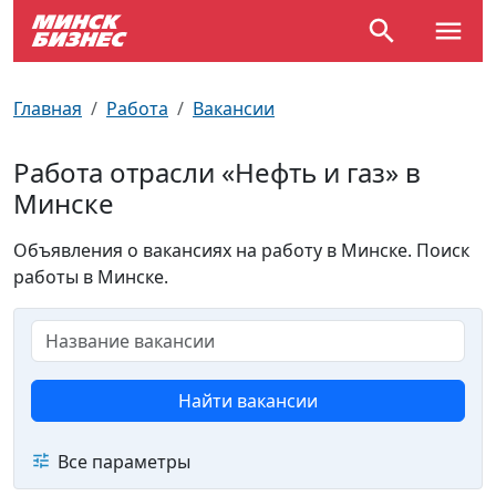
По отраслям
Достопримечательности
Поезда
Главная
Работа
Вакансии
По профессиям
Карта Минска
Электрички
Работа отрасли «Нефть и газ» в
Минске
Возле метро
Почтовые индексы
Схема метро
Объявления о вакансиях на работу в Минске. Поиск
Улицы Минска
Пробки на дорогах
работы в Минске.
Производственный календарь
Самолеты
Документы для ЗАГСа
Найти вакансии
Все параметры