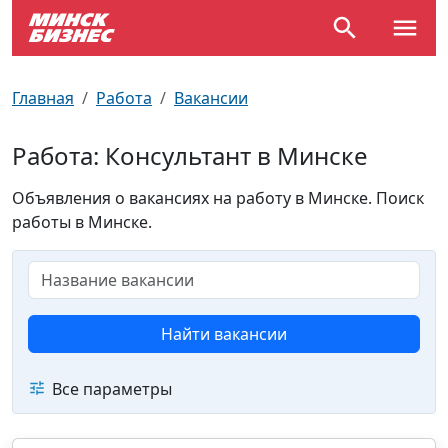
По отраслям
Достопримечательности
Поезда
Главная
Работа
Вакансии
По профессиям
Карта Минска
Электрички
Работа: Консультант в Минске
Возле метро
Почтовые индексы
Схема метро
Объявления о вакансиях на работу в Минске. Поиск
работы в Минске.
Улицы Минска
Пробки на дорогах
Производственный календарь
Самолеты
Документы для ЗАГСа
Найти вакансии
Все параметры