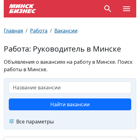
По отраслям
Достопримечательности
Поезда
Главная
Работа
Вакансии
По профессиям
Карта Минска
Электрички
Работа: Руководитель в Минске
Возле метро
Почтовые индексы
Схема метро
Объявления о вакансиях на работу в Минске. Поиск
работы в Минске.
Улицы Минска
Пробки на дорогах
Производственный календарь
Самолеты
Документы для ЗАГСа
Найти вакансии
Все параметры