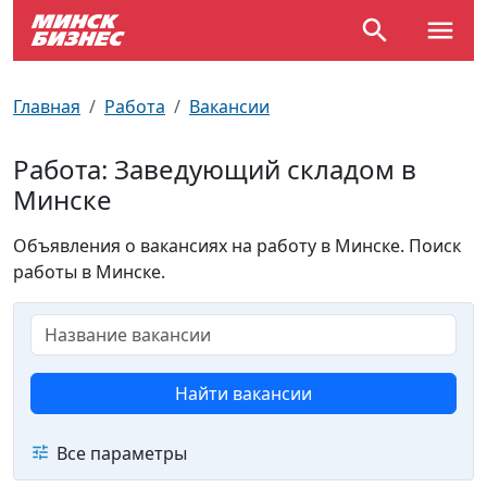
По отраслям
Достопримечательности
Поезда
Главная
Работа
Вакансии
По профессиям
Карта Минска
Электрички
Работа: Заведующий складом в
Минске
Возле метро
Почтовые индексы
Схема метро
Объявления о вакансиях на работу в Минске. Поиск
Улицы Минска
Пробки на дорогах
работы в Минске.
Производственный календарь
Самолеты
Документы для ЗАГСа
Найти вакансии
Все параметры