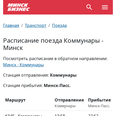
По отраслям
Достопримечательности
Поезда
Главная
Транспорт
Поезда
По профессиям
Карта Минска
Электрички
Расписание поезда Коммунары -
Минск
Возле метро
Почтовые индексы
Схема метро
Посмотреть расписание в обратном направлении:
Улицы Минска
Пробки на дорогах
Минск - Коммунары
Производственный календарь
Самолеты
Станция отправления:
Коммунары
Станция прибытия:
Минск-Пасс.
Документы для ЗАГСа
Маршрут
Отправление
Прибытие
Коммунары
Минск-Пасс.