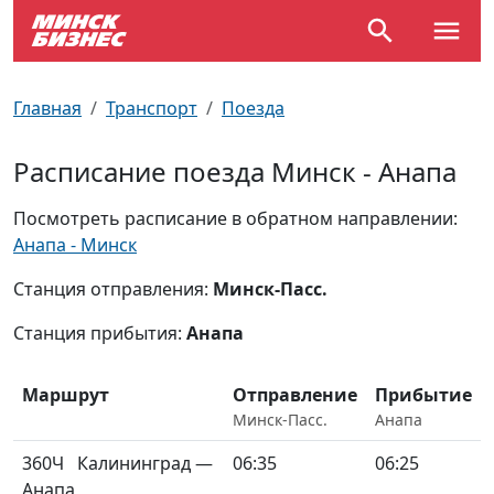
По отраслям
Достопримечательности
Поезда
Главная
Транспорт
Поезда
По профессиям
Карта Минска
Электрички
Расписание поезда Минск - Анапа
Возле метро
Почтовые индексы
Схема метро
Посмотреть расписание в обратном направлении:
Анапа - Минск
Улицы Минска
Пробки на дорогах
Станция отправления:
Минск-Пасс.
Производственный календарь
Самолеты
Станция прибытия:
Анапа
Документы для ЗАГСа
Маршрут
Отправление
Прибытие
Минск-Пасс.
Анапа
360Ч
Калининград —
06:35
06:25
Анапа