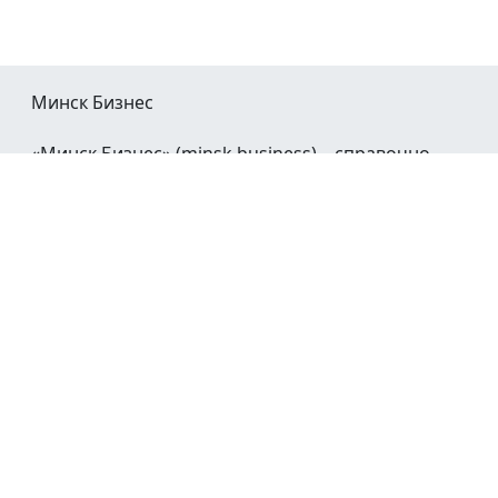
Минск Бизнес
«Минск Бизнес» (minsk.business) – справочно-
информационный портал Минска и Минской
области.
При воспроизведении материалов открытая
гиперссылка на
Minsk.Business
обязательна.
Мы в социальных сетях:
©2023 - 2026
О проекте
Реклама в Минске
Контакты