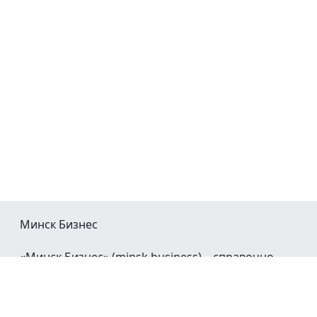
Минск Бизнес
«Минск Бизнес» (minsk.business) – справочно-
информационный портал Минска и Минской
области.