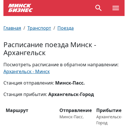
По отраслям
Достопримечательности
Поезда
Главная
Транспорт
Поезда
По профессиям
Карта Минска
Электрички
Расписание поезда Минск -
Архангельск
Возле метро
Почтовые индексы
Схема метро
Посмотреть расписание в обратном направлении:
Улицы Минска
Пробки на дорогах
Архангельск - Минск
Производственный календарь
Самолеты
Станция отправления:
Минск-Пасс.
Станция прибытия:
Архангельск-Город
Документы для ЗАГСа
Маршрут
Отправление
Прибытие
Минск-Пасс.
Архангельск-
Город