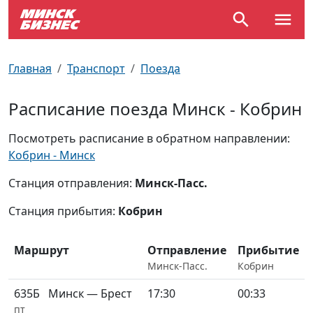
По отраслям
Достопримечательности
Поезда
Главная
Транспорт
Поезда
По профессиям
Карта Минска
Электрички
Расписание поезда Минск - Кобрин
Возле метро
Почтовые индексы
Схема метро
Посмотреть расписание в обратном направлении:
Кобрин - Минск
Улицы Минска
Пробки на дорогах
Станция отправления:
Минск-Пасс.
Производственный календарь
Самолеты
Станция прибытия:
Кобрин
Документы для ЗАГСа
Маршрут
Отправление
Прибытие
Минск-Пасс.
Кобрин
635Б
Минск — Брест
17:30
00:33
пт