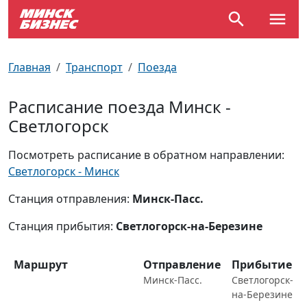
По отраслям
Достопримечательности
Поезда
Главная
Транспорт
Поезда
По профессиям
Карта Минска
Электрички
Расписание поезда Минск -
Светлогорск
Возле метро
Почтовые индексы
Схема метро
Посмотреть расписание в обратном направлении:
Улицы Минска
Пробки на дорогах
Светлогорск - Минск
Производственный календарь
Самолеты
Станция отправления:
Минск-Пасс.
Станция прибытия:
Светлогорск-на-Березине
Документы для ЗАГСа
Маршрут
Отправление
Прибытие
Минск-Пасс.
Светлогорск-
на-Березине