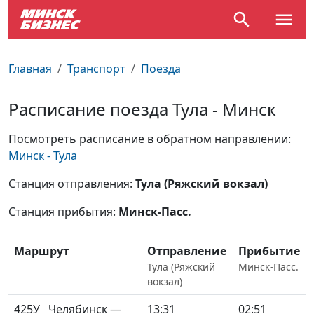
По отраслям
Достопримечательности
Поезда
Главная
Транспорт
Поезда
По профессиям
Карта Минска
Электрички
Расписание поезда Тула - Минск
Возле метро
Почтовые индексы
Схема метро
Посмотреть расписание в обратном направлении:
Минск - Тула
Улицы Минска
Пробки на дорогах
Станция отправления:
Тула (Ряжский вокзал)
Производственный календарь
Самолеты
Станция прибытия:
Минск-Пасс.
Документы для ЗАГСа
Маршрут
Отправление
Прибытие
Тула (Ряжский
Минск-Пасс.
вокзал)
425У
Челябинск —
13:31
02:51