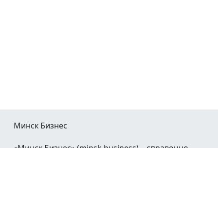
Минск Бизнес
«Минск Бизнес» (minsk.business) – справочно-
информационный портал Минска и Минской
области.
При воспроизведении материалов открытая
гиперссылка на
Minsk.Business
обязательна.
Мы в социальных сетях: