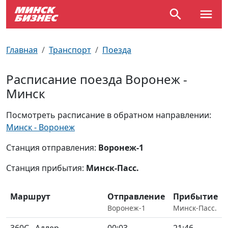
По отраслям
Достопримечательности
Поезда
Главная
Транспорт
Поезда
По профессиям
Карта Минска
Электрички
Расписание поезда Воронеж -
Минск
Возле метро
Почтовые индексы
Схема метро
Посмотреть расписание в обратном направлении:
Улицы Минска
Пробки на дорогах
Минск - Воронеж
Производственный календарь
Самолеты
Станция отправления:
Воронеж-1
Станция прибытия:
Минск-Пасс.
Документы для ЗАГСа
Маршрут
Отправление
Прибытие
Воронеж-1
Минск-Пасс.