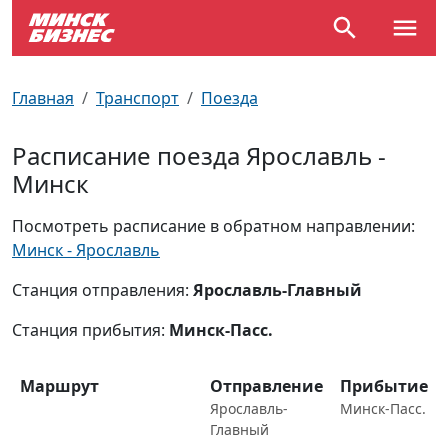
По отраслям
Достопримечательности
Поезда
Главная
Транспорт
Поезда
По профессиям
Карта Минска
Электрички
Расписание поезда Ярославль -
Минск
Возле метро
Почтовые индексы
Схема метро
Посмотреть расписание в обратном направлении:
Улицы Минска
Пробки на дорогах
Минск - Ярославль
Производственный календарь
Самолеты
Станция отправления:
Ярославль-Главный
Станция прибытия:
Минск-Пасс.
Документы для ЗАГСа
Маршрут
Отправление
Прибытие
Ярославль-
Минск-Пасс.
Главный