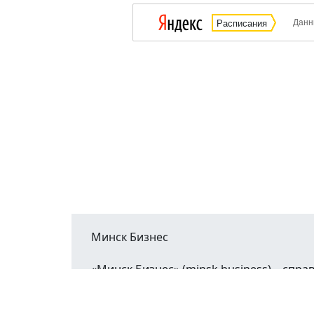
Данн
Расписания
Минск Бизнес
«Минск Бизнес» (minsk.business) – сп
Минской области.
При воспроизведении материалов открыт