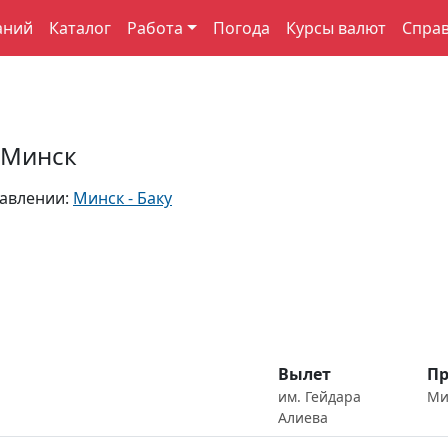
аний
Каталог
Работа
Погода
Курсы валют
Спра
 Минск
равлении:
Минск - Баку
Вылет
Пр
им. Гейдара
Ми
Алиева