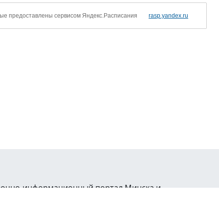
ые предоставлены сервисом Яндекс.Расписания
rasp.yandex.ru
равочно-информационный портал Минска и
ая гиперссылка на
Minsk.Business
обязательна.