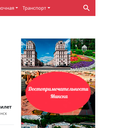
вочная
Транспорт
илет
нск