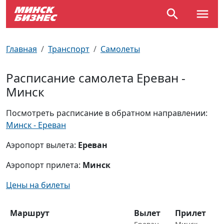
По отраслям
Достопримечательности
Поезда
Главная
Транспорт
Самолеты
По профессиям
Карта Минска
Электрички
Расписание самолета Ереван -
Минск
Возле метро
Почтовые индексы
Схема метро
Посмотреть расписание в обратном направлении:
Улицы Минска
Пробки на дорогах
Минск - Ереван
Производственный календарь
Самолеты
Аэропорт вылета:
Ереван
Аэропорт прилета:
Минск
Документы для ЗАГСа
Цены на билеты
Маршрут
Вылет
Прилет