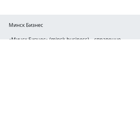
Минск Бизнес
«Минск Бизнес» (minsk.business) – справочно-
информационный портал Минска и Минской
области.
При воспроизведении материалов открытая
гиперссылка на
Minsk.Business
обязательна.
Мы в социальных сетях:
©2023 - 2026
О проекте
Реклама в Минске
Контакты