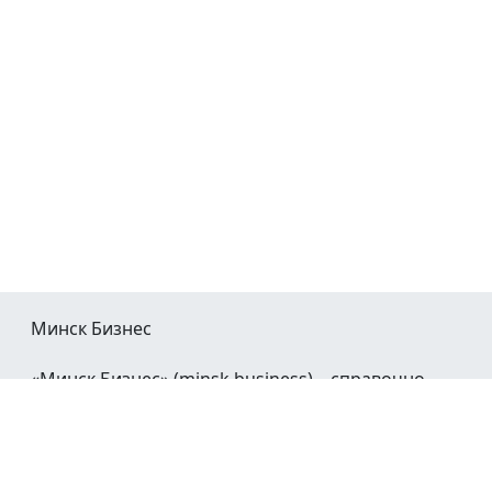
Минск Бизнес
«Минск Бизнес» (minsk.business) – справочно-
информационный портал Минска и Минской
области.
При воспроизведении материалов открытая