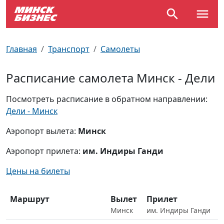
По отраслям
Достопримечательности
Поезда
Главная
Транспорт
Самолеты
По профессиям
Карта Минска
Электрички
Расписание самолета Минск - Дели
Возле метро
Почтовые индексы
Схема метро
Посмотреть расписание в обратном направлении:
Дели - Минск
Улицы Минска
Пробки на дорогах
Аэропорт вылета:
Минск
Производственный календарь
Самолеты
Аэропорт прилета:
им. Индиры Ганди
Документы для ЗАГСа
Цены на билеты
Маршрут
Вылет
Прилет
Минск
им. Индиры Ганди