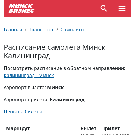
По отраслям
Достопримечательности
Поезда
Главная
Транспорт
Самолеты
По профессиям
Карта Минска
Электрички
Расписание самолета Минск -
Калининград
Возле метро
Почтовые индексы
Схема метро
Посмотреть расписание в обратном направлении:
Улицы Минска
Пробки на дорогах
Калининград - Минск
Производственный календарь
Самолеты
Аэропорт вылета:
Минск
Аэропорт прилета:
Калининград
Документы для ЗАГСа
Цены на билеты
Маршрут
Вылет
Прилет