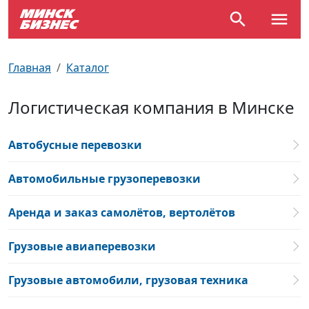
По отраслям
Достопримечательности
Поезда
Главная
Каталог
По профессиям
Карта Минска
Электрички
Логистическая компания в Минске
Возле метро
Почтовые индексы
Схема метро
Автобусные перевозки
Улицы Минска
Пробки на дорогах
Автомобильные грузоперевозки
Производственный календарь
Самолеты
Аренда и заказ самолётов, вертолётов
Документы для ЗАГСа
Грузовые авиаперевозки
Грузовые автомобили, грузовая техника