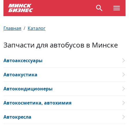
По отраслям
Достопримечательности
Поезда
Главная
Каталог
По профессиям
Карта Минска
Электрички
Запчасти для автобусов в Минске
Возле метро
Почтовые индексы
Схема метро
Автоаксессуары
Улицы Минска
Пробки на дорогах
Автоакустика
Производственный календарь
Самолеты
Автокондиционеры
Документы для ЗАГСа
Автокосметика, автохимия
Автокресла