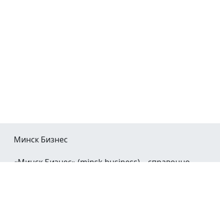
Минск Бизнес
«Минск Бизнес» (minsk.business) – справочно-
информационный портал Минска и Минской
области.
При воспроизведении материалов открытая
гиперссылка на
Minsk.Business
обязательна.