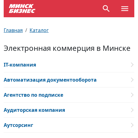
По отраслям
Достопримечательности
Поезда
Главная
Каталог
По профессиям
Карта Минска
Электрички
Электронная коммерция в Минске
Возле метро
Почтовые индексы
Схема метро
IT-компания
Улицы Минска
Пробки на дорогах
Автоматизация документооборота
Производственный календарь
Самолеты
Агентство по подписке
Документы для ЗАГСа
Аудиторская компания
Аутсорсинг