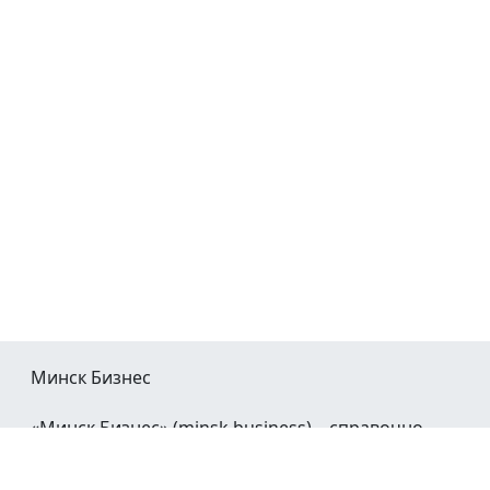
Минск Бизнес
«Минск Бизнес» (minsk.business) – справочно-
информационный портал Минска и Минской
области.