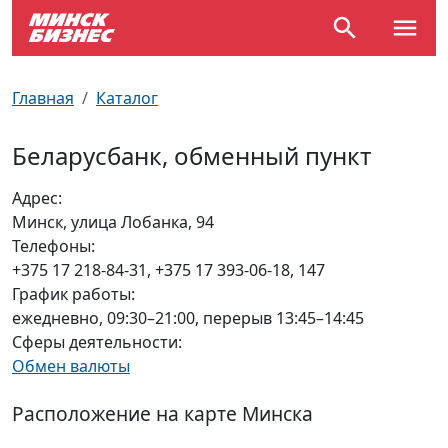
По отраслям
Достопримечательности
Поезда
Главная
Каталог
По профессиям
Карта Минска
Электрички
Беларусбанк, обменный пункт
Возле метро
Почтовые индексы
Схема метро
Адрес:
Минск, улица Лобанка, 94
Улицы Минска
Пробки на дорогах
Телефоны:
+375 17 218-84-31, +375 17 393-06-18, 147
Производственный календарь
Самолеты
График работы:
ежедневно, 09:30–21:00, перерыв 13:45–14:45
Документы для ЗАГСа
Сферы деятельности:
Обмен валюты
Расположение на карте Минска