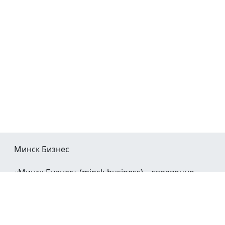
Минск Бизнес
«Минск Бизнес» (minsk.business) – справочно-
информационный портал Минска и Минской
области.
При воспроизведении материалов открытая