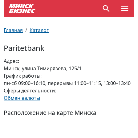
По отраслям
Достопримечательности
Поезда
Главная
Каталог
По профессиям
Карта Минска
Электрички
Paritetbank
Возле метро
Почтовые индексы
Схема метро
Адрес:
Минск, улица Тимирязева, 125/1
Улицы Минска
Пробки на дорогах
График работы:
пн-сб 09:00–16:10, перерывы 11:00–11:15, 13:00–13:40
Производственный календарь
Самолеты
Сферы деятельности:
Обмен валюты
Документы для ЗАГСа
Расположение на карте Минска