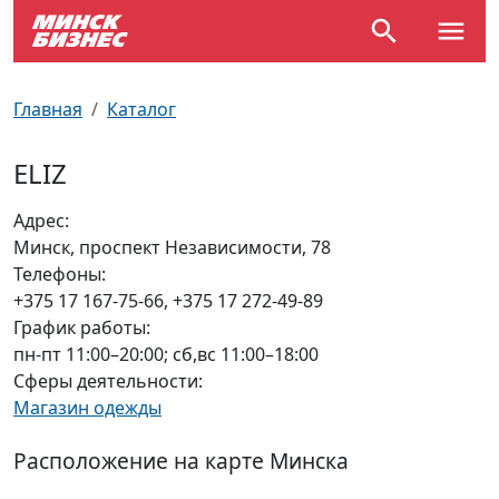
По отраслям
Достопримечательности
Поезда
Главная
Каталог
По профессиям
Карта Минска
Электрички
ELIZ
Возле метро
Почтовые индексы
Схема метро
Адрес:
Минск, проспект Независимости, 78
Улицы Минска
Пробки на дорогах
Телефоны:
+375 17 167-75-66, +375 17 272-49-89
Производственный календарь
Самолеты
График работы:
пн-пт 11:00–20:00; сб,вс 11:00–18:00
Документы для ЗАГСа
Сферы деятельности:
Магазин одежды
Расположение на карте Минска