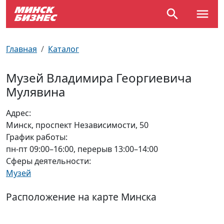
По отраслям
Достопримечательности
Поезда
Главная
Каталог
По профессиям
Карта Минска
Электрички
Музей Владимира Георгиевича
Мулявина
Возле метро
Почтовые индексы
Схема метро
Адрес:
Улицы Минска
Пробки на дорогах
Минск, проспект Независимости, 50
График работы:
Производственный календарь
Самолеты
пн-пт 09:00–16:00, перерыв 13:00–14:00
Сферы деятельности:
Документы для ЗАГСа
Музей
Расположение на карте Минска