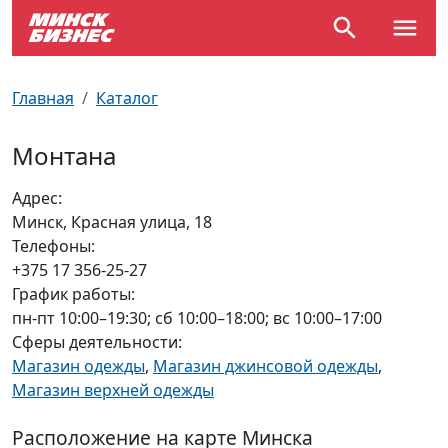
По отраслям
Достопримечательности
Поезда
Главная
Каталог
По профессиям
Карта Минска
Электрички
Монтана
Возле метро
Почтовые индексы
Схема метро
Адрес:
Минск, Красная улица, 18
Улицы Минска
Пробки на дорогах
Телефоны:
+375 17 356-25-27
Производственный календарь
Самолеты
График работы:
пн-пт 10:00–19:30; сб 10:00–18:00; вс 10:00–17:00
Документы для ЗАГСа
Сферы деятельности:
Магазин одежды
,
Магазин джинсовой одежды
,
Магазин верхней одежды
Расположение на карте Минска