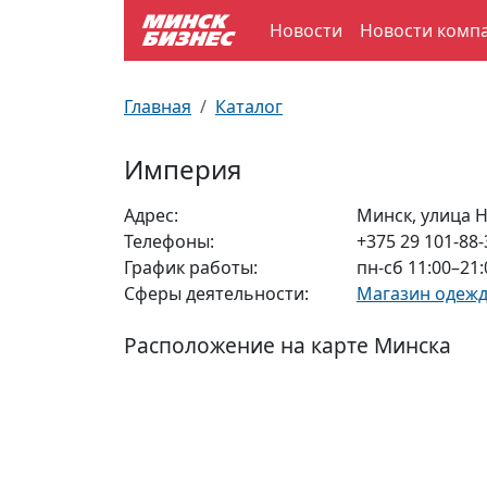
Новости
Новости комп
По отраслям
Достопримечательности
Поезда
Главная
Каталог
По профессиям
Карта Минска
Электрички
Империя
Возле метро
Почтовые индексы
Схема метро
Адрес:
Минск, улица Н
Телефоны:
+375 29 101-88-
Улицы Минска
Пробки на дорогах
График работы:
пн-сб 11:00–21:
Сферы деятельности:
Магазин одеж
Производственный календарь
Самолеты
Расположение на карте Минска
Документы для ЗАГСа