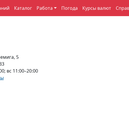
аний
Каталог
Работа
Погода
Курсы валют
Спра
емига, 5
33
00; вс 11:00–20:00
ды