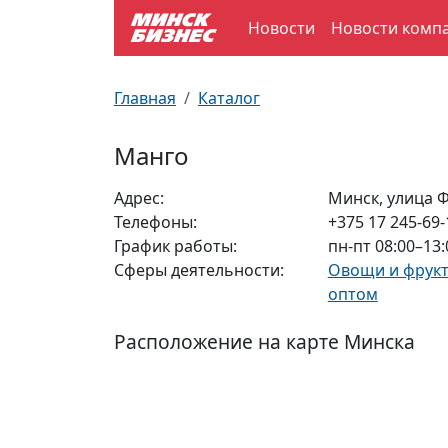
Новости
Новости комп
По отраслям
Достопримечательности
Поезда
Главная
Каталог
По профессиям
Карта Минска
Электрички
Манго
Возле метро
Почтовые индексы
Схема метро
Адрес:
Минск, улица 
Телефоны:
+375 17 245-69-
Улицы Минска
Пробки на дорогах
График работы:
пн-пт 08:00–13:
Сферы деятельности:
Овощи и фрук
Производственный календарь
Самолеты
оптом
Документы для ЗАГСа
Расположение на карте Минска