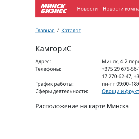
Новости
Новости комп
По отраслям
Достопримечательности
Поезда
Главная
Каталог
По профессиям
Карта Минска
Электрички
КамгориС
Возле метро
Почтовые индексы
Схема метро
Адрес:
Минск, 4-й пер
Телефоны:
+375 29 675-56-
Улицы Минска
Пробки на дорогах
17 270-62-47, +
График работы:
пн-пт 09:00–18:
Производственный календарь
Самолеты
Сферы деятельности:
Овощи и фрук
Документы для ЗАГСа
Расположение на карте Минска