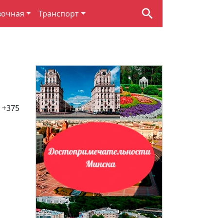
вочная
Транспорт
, +375