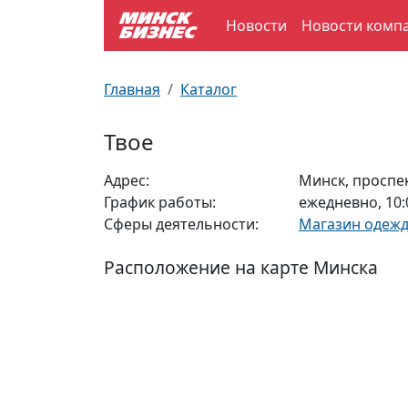
Новости
Новости комп
По отраслям
Достопримечательности
Поезда
Главная
Каталог
По профессиям
Карта Минска
Электрички
Твое
Возле метро
Почтовые индексы
Схема метро
Адрес:
Минск, проспек
График работы:
ежедневно, 10:
Улицы Минска
Пробки на дорогах
Сферы деятельности:
Магазин одеж
Производственный календарь
Самолеты
Расположение на карте Минска
Документы для ЗАГСа