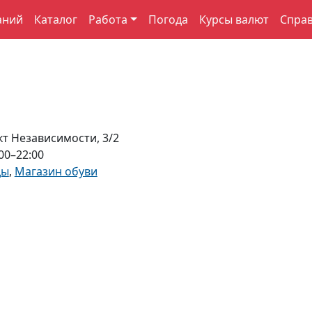
аний
Каталог
Работа
Погода
Курсы валют
Спра
т Независимости, 3/2
00–22:00
ды
,
Магазин обуви