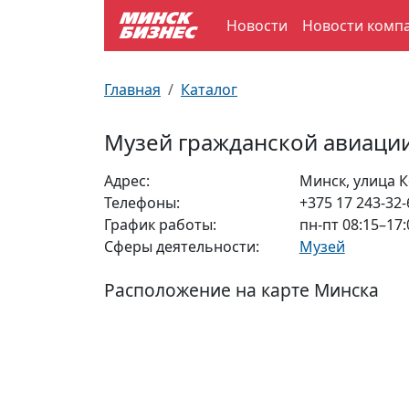
Новости
Новости комп
По отраслям
Достопримечательности
Поезда
Главная
Каталог
По профессиям
Карта Минска
Электрички
Музей гражданской авиаци
Возле метро
Почтовые индексы
Схема метро
Адрес:
Минск, улица К
Телефоны:
+375 17 243-32-
Улицы Минска
Пробки на дорогах
График работы:
пн-пт 08:15–17:
Сферы деятельности:
Музей
Производственный календарь
Самолеты
Расположение на карте Минска
Документы для ЗАГСа