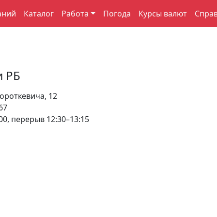
аний
Каталог
Работа
Погода
Курсы валют
Спра
и РБ
ороткевича, 12
67
00, перерыв 12:30–13:15