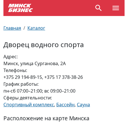
По отраслям
Достопримечательности
Поезда
Главная
Каталог
По профессиям
Карта Минска
Электрички
Дворец водного спорта
Возле метро
Почтовые индексы
Схема метро
Адрес:
Минск, улица Сурганова, 2А
Улицы Минска
Пробки на дорогах
Телефоны:
+375 29 194-89-15, +375 17 378-38-26
Производственный календарь
Самолеты
График работы:
пн-сб 07:00–21:00; вс 09:00–21:00
Документы для ЗАГСа
Сферы деятельности:
Спортивный комплекс
,
Бассейн
,
Сауна
Расположение на карте Минска