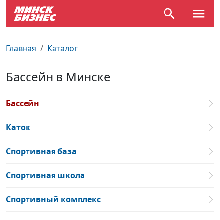
По отраслям
Достопримечательности
Поезда
Главная
Каталог
По профессиям
Карта Минска
Электрички
Бассейн в Минске
Возле метро
Почтовые индексы
Схема метро
Бассейн
Улицы Минска
Пробки на дорогах
Каток
Производственный календарь
Самолеты
Спортивная база
Документы для ЗАГСа
Спортивная школа
Спортивный комплекс