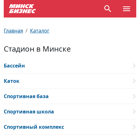
По отраслям
Достопримечательности
Поезда
Главная
Каталог
По профессиям
Карта Минска
Электрички
Стадион в Минске
Возле метро
Почтовые индексы
Схема метро
Бассейн
Улицы Минска
Пробки на дорогах
Каток
Производственный календарь
Самолеты
Спортивная база
Документы для ЗАГСа
Спортивная школа
Спортивный комплекс