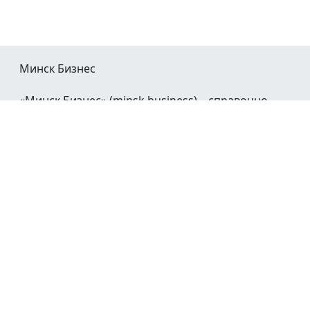
Минск Бизнес
«Минск Бизнес» (minsk.business) – справочно-
информационный портал Минска и Минской
области.
При воспроизведении материалов открытая
гиперссылка на
Minsk.Business
обязательна.
Мы в социальных сетях:
©2023 - 2026
О проекте
Реклама в Минске
Контакты