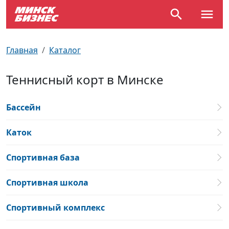
По отраслям
Достопримечательности
Поезда
Главная
Каталог
По профессиям
Карта Минска
Электрички
Теннисный корт в Минске
Возле метро
Почтовые индексы
Схема метро
Бассейн
Улицы Минска
Пробки на дорогах
Каток
Производственный календарь
Самолеты
Спортивная база
Документы для ЗАГСа
Спортивная школа
Спортивный комплекс