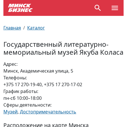
По отраслям
Достопримечательности
Поезда
Главная
Каталог
По профессиям
Карта Минска
Электрички
Государственный литературно-
мемориальный музей Якуба Коласа
Возле метро
Почтовые индексы
Схема метро
Адрес:
Улицы Минска
Пробки на дорогах
Минск, Академическая улица, 5
Телефоны:
Производственный календарь
Самолеты
+375 17 270-19-40, +375 17 270-17-02
График работы:
Документы для ЗАГСа
пн-сб 10:00–18:00
Сферы деятельности:
Музей
,
Достопримечательность
Расположение на карте Минска