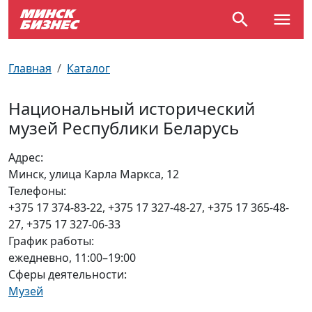
По отраслям
Достопримечательности
Поезда
Главная
Каталог
По профессиям
Карта Минска
Электрички
Национальный исторический
музей Республики Беларусь
Возле метро
Почтовые индексы
Схема метро
Адрес:
Улицы Минска
Пробки на дорогах
Минск, улица Карла Маркса, 12
Телефоны:
Производственный календарь
Самолеты
+375 17 374-83-22, +375 17 327-48-27, +375 17 365-48-
27, +375 17 327-06-33
Документы для ЗАГСа
График работы:
ежедневно, 11:00–19:00
Сферы деятельности:
Музей