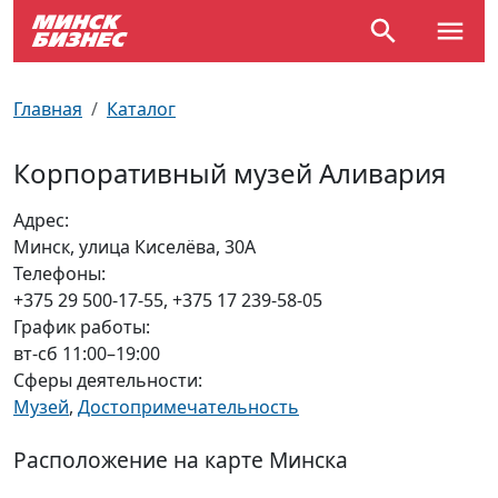
По отраслям
Достопримечательности
Поезда
Главная
Каталог
По профессиям
Карта Минска
Электрички
Корпоративный музей Аливария
Возле метро
Почтовые индексы
Схема метро
Адрес:
Минск, улица Киселёва, 30А
Улицы Минска
Пробки на дорогах
Телефоны:
+375 29 500-17-55, +375 17 239-58-05
Производственный календарь
Самолеты
График работы:
вт-сб 11:00–19:00
Документы для ЗАГСа
Сферы деятельности:
Музей
,
Достопримечательность
Расположение на карте Минска