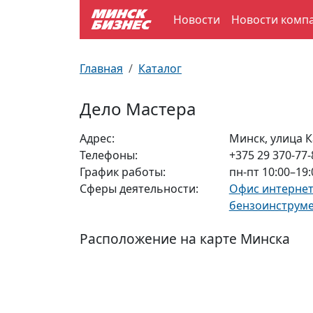
Новости
Новости комп
По отраслям
Достопримечательности
Поезда
Главная
Каталог
По профессиям
Карта Минска
Электрички
Дело Мастера
Возле метро
Почтовые индексы
Схема метро
Адрес:
Минск, улица К
Телефоны:
+375 29 370-77-
Улицы Минска
Пробки на дорогах
График работы:
пн-пт 10:00–19:
Сферы деятельности:
Офис интернет
Производственный календарь
Самолеты
бензоинструм
Документы для ЗАГСа
Расположение на карте Минска