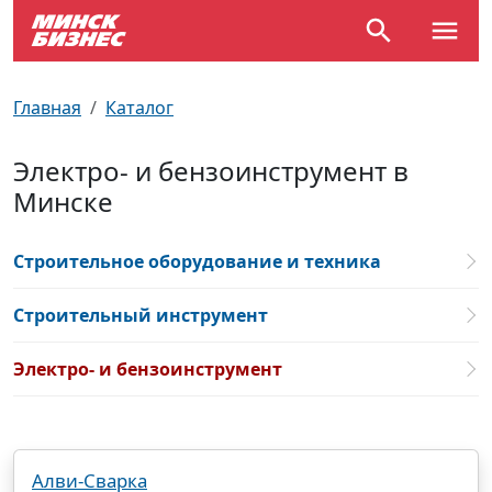
По отраслям
Достопримечательности
Поезда
Главная
Каталог
По профессиям
Карта Минска
Электрички
Электро- и бензоинструмент в
Минске
Возле метро
Почтовые индексы
Схема метро
Улицы Минска
Пробки на дорогах
Строительное оборудование и техника
Производственный календарь
Самолеты
Строительный инструмент
Документы для ЗАГСа
Электро- и бензоинструмент
Алви-Сварка