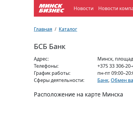
Новости
Новости комп
По отраслям
Достопримечательности
Поезда
Главная
Каталог
По профессиям
Карта Минска
Электрички
БСБ Банк
Возле метро
Почтовые индексы
Схема метро
Адрес:
Минск, площад
Телефоны:
+375 33 306-20-
Улицы Минска
Пробки на дорогах
График работы:
пн-пт 09:00–20:
Сферы деятельности:
Банк
,
Обмен в
Производственный календарь
Самолеты
Расположение на карте Минска
Документы для ЗАГСа