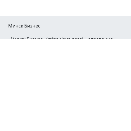
Минск Бизнес
«Минск Бизнес» (minsk.business) – справочно-
информационный портал Минска и Минской
области.
При воспроизведении материалов открытая
гиперссылка на
Minsk.Business
обязательна.
Мы в социальных сетях:
©2023 - 2026
О проекте
Реклама в Минске
Контакты