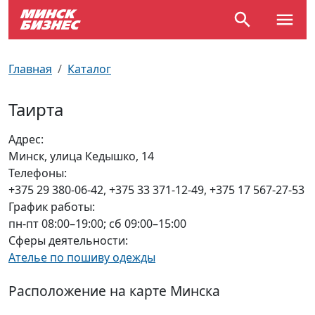
По отраслям
Достопримечательности
Поезда
Главная
Каталог
По профессиям
Карта Минска
Электрички
Таирта
Возле метро
Почтовые индексы
Схема метро
Адрес:
Минск, улица Кедышко, 14
Улицы Минска
Пробки на дорогах
Телефоны:
+375 29 380-06-42, +375 33 371-12-49, +375 17 567-27-53
Производственный календарь
Самолеты
График работы:
пн-пт 08:00–19:00; сб 09:00–15:00
Документы для ЗАГСа
Сферы деятельности:
Ателье по пошиву одежды
Расположение на карте Минска