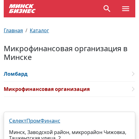
По отраслям
Достопримечательности
Поезда
Главная
Каталог
По профессиям
Карта Минска
Электрички
Микрофинансовая организация в
Минске
Возле метро
Почтовые индексы
Схема метро
Улицы Минска
Пробки на дорогах
Ломбард
Производственный календарь
Самолеты
Микрофинансовая организация
Документы для ЗАГСа
СелектПромФинанс
Минск, Заводской район, микрорайон Чижовка,
Ташкентская улица, 2