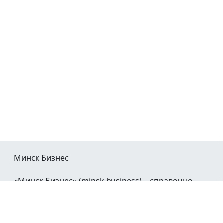
Минск Бизнес
«Минск Бизнес» (minsk.business) – справочно-
информационный портал Минска и Минской
области.