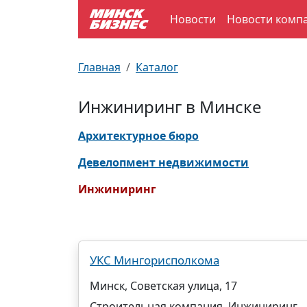
Новости
Новости комп
По отраслям
Достопримечательности
Поезда
Главная
Каталог
По профессиям
Карта Минска
Электрички
Инжиниринг в Минске
Возле метро
Почтовые индексы
Схема метро
Архитектурное бюро
Улицы Минска
Пробки на дорогах
Девелопмент недвижимости
Инжиниринг
Производственный календарь
Самолеты
Документы для ЗАГСа
УКС Мингорисполкома
Минск, Советская улица, 17
Строительная компания, Инжиниринг