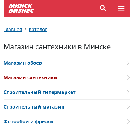
По отраслям
Достопримечательности
Поезда
Главная
Каталог
По профессиям
Карта Минска
Электрички
Магазин сантехники в Минске
Возле метро
Почтовые индексы
Схема метро
Магазин обоев
Улицы Минска
Пробки на дорогах
Магазин сантехники
Производственный календарь
Самолеты
Строительный гипермаркет
Документы для ЗАГСа
Строительный магазин
Фотообои и фрески